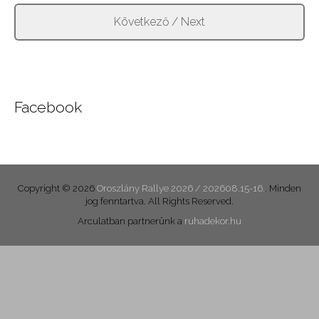
Facebook
Copyright © 2026
Oroszlány Rallye 2026 / 202608.15-16.
. Minden
jog fenntartva. All Rights Reserved.
Arculatban partnerünk a
ruhadekor.hu