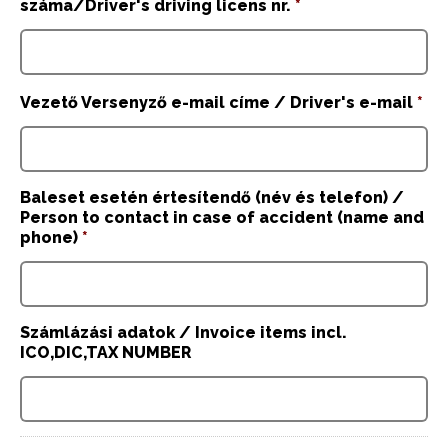
száma/Driver's driving licens nr.
*
Vezető Versenyző e-mail címe / Driver's e-mail
*
Baleset esetén értesítendő (név és telefon) /
Person to contact in case of accident (name and
phone)
*
Számlázási adatok / Invoice items incl.
ICO,DIC,TAX NUMBER